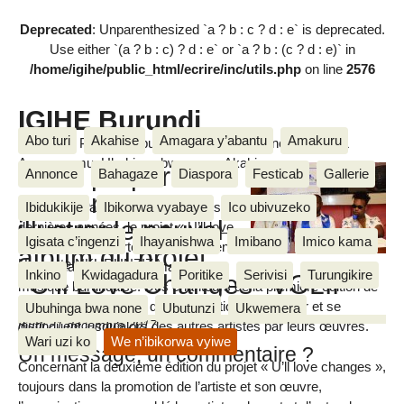
Deprecated
: Unparenthesized `a ? b : c ? d : e` is deprecated.
Use either `(a ? b : c) ? d : e` or `a ? b : (c ? d : e)` in
/home/igihe/public_html/ecrire/inc/utils.php
on line
2576
IGIHE Burundi
Abo turi
Akahise
Amagara y’abantu
Amakuru
Amakuru, Poritike, Ubutunzi, Diaspora, Inkino, Muzika &
Amasanamu, Ubuhinga bwa none, Akahise......
IKOH prepare des
Annonce
Bahagaze
Diaspora
Festicab
Gallerie
concerts pour
Parmi les grandes réalisations des 2
Ibidukikije
Ibikorwa vyabaye
Ico ubivuzeko
illustrer le nouvel
dernières années, le projet « U’ll love
Igisata c’ingenzi
Ihayanishwa
Imibano
Imico kama
changes » a apporté un changement
album du projet
Huguette NKURUNZIZA
remarquable dans le domaine de la
Inkino
Kwidagadura
Poritike
Serivisi
Turungikire
’’U’ll Love Changes’’ VOLII
musique burundaise. Des chanteurs de la première édition de
ce projet ont bénéficié d’une formation à l’étranger et se
Ubuhinga bwa none
Ubutunzi
Ukwemera
jeudi 21 décembre 2017
distinguent jusqu’alors des autres artistes par leurs œuvres.
Wari uzi ko
We n’ibikorwa vyiwe
Un message, un commentaire ?
Concernant la deuxième édition du projet « U’ll love changes »,
toujours dans la promotion de l’artiste et son œuvre,