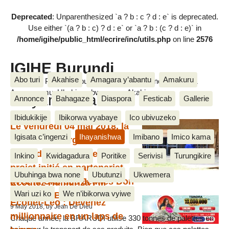
Deprecated
: Unparenthesized `a ? b : c ? d : e` is deprecated.
Use either `(a ? b : c) ? d : e` or `a ? b : (c ? d : e)` in
/home/igihe/public_html/ecrire/inc/utils.php
on line
2576
IGIHE Burundi
Abo turi
Akahise
Amagara y’abantu
Amakuru
Amakuru, Poritike, Ubutunzi, Diaspora, Inkino, Muzika &
Amasanamu, Ubuhinga bwa none, Akahise......
Ihayanishwa
Annonce
Bahagaze
Diaspora
Festicab
Gallerie
Ibidukikije
Ibikorwa vyabaye
Ico ubivuzeko
Le vendredi 04 mai 2018, la
Igisata c’ingenzi
Ihayanishwa
Imibano
Imico kama
BRARUDI a organisé une
visite du Projet Palettes,
Inkino
Kwidagadura
Poritike
Serivisi
Turungikire
projet initié en partenariat
Ubuhinga bwa none
Ubutunzi
Ukwemera
avec la Cité des Jeunes Don
Écoutez Humuriza FM
Wari uzi ko
We n’ibikorwa vyiwe
Bosco de Buterere
4 Nzero 2015
Econet-Leo : Devenez
9 May 2018, by Jean De Dieu
millionnaire en un laps de
Chaque année, la BRARUDI utilise 330 tonnes de palettes en