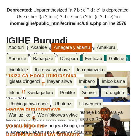
Deprecated
: Unparenthesized `a ? b : c ? d : e` is deprecated.
Use either `(a ? b : c) ? d : e` or `a ? b : (c ? d : e)` in
/home/igihe/public_html/ecrire/inc/utils.php
on line
2576
IGIHE Burundi
Abo turi
Akahise
Amagara y’abantu
Amakuru
Amakuru, Poritike, Ubutunzi, Diaspora, Inkino, Muzika &
Amasanamu, Ubuhinga bwa none, Akahise......
Ibiza
Annonce
Bahagaze
Diaspora
Festicab
Gallerie
Ibidukikije
Ibikorwa vyabaye
Ico ubivuzeko
’’Ikiza ca Ebola ntikirashika
Igisata c’ingenzi
Ihayanishwa
Imibano
Imico kama
mu Burundi’’-Thadée
NDIKUMANA
Inkino
Kwidagadura
Poritike
Serivisi
Turungikire
12 mai 2018
Ubuhinga bwa none
Ubutunzi
Ukwemera
Inyuma yaho ishirahamwe OMS
Hagiye gutunganywa
ritaho amagara y’abantu kw’isi rimenyesheje ko indwara ya
Wari uzi ko
We n’ibikorwa vyiwe
isekeza ryo kuvura indwara
Ebola yasubiriye kwibonekeza mu gihugu ca Republika
yo mu kigo mu
Iharanira Intwaro Rusangi ya Kongo, umushikiranganji
w’amagara y’abantu no kurwanya Sida, amenyesha ko iyo
bushikiranganji bw’amagara