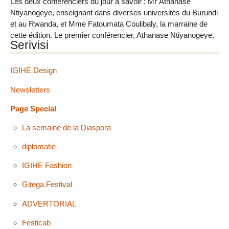
Les deux conférenciers du jour à savoir : Mr Athanase
Ntiyanogeye, enseignant dans diverses universités du Burundi
et au Rwanda, et Mme Fatoumata Coulibaly, la marraine de
cette édition. Le premier conférencier, Athanase Ntiyanogeye,
Serivisi
a exposé l’histoire du cinéma des Grands (...)
IGIHE Design
Newsletters
Page Special
La semaine de la Diaspora
diplomatie
IGIHE Fashion
Gitega Festival
ADVERTORIAL
Festicab