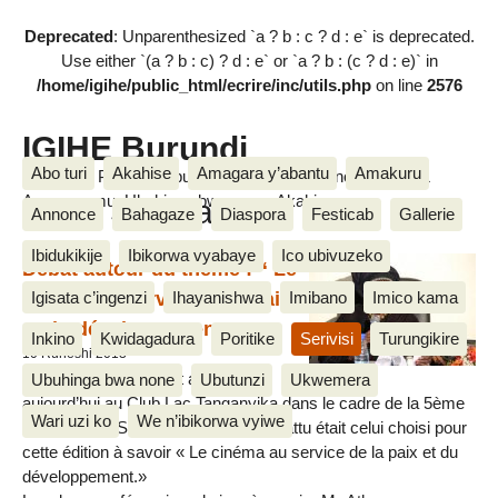
Deprecated
: Unparenthesized `a ? b : c ? d : e` is deprecated.
Use either `(a ? b : c) ? d : e` or `a ? b : (c ? d : e)` in
/home/igihe/public_html/ecrire/inc/utils.php
on line
2576
IGIHE Burundi
Abo turi
Akahise
Amagara y’abantu
Amakuru
Amakuru, Poritike, Ubutunzi, Diaspora, Inkino, Muzika &
Amasanamu, Ubuhinga bwa none, Akahise......
Page Special
Annonce
Bahagaze
Diaspora
Festicab
Gallerie
Ibidukikije
Ibikorwa vyabaye
Ico ubivuzeko
Débat autour du thème : “ Le
cinéma au service de la paix
Igisata c’ingenzi
Ihayanishwa
Imibano
Imico kama
et du développement.”
Inkino
Kwidagadura
Poritike
Serivisi
Turungikire
10 Ruheshi 2013
Une conférence-débat a eu lieu
Ubuhinga bwa none
Ubutunzi
Ukwemera
aujourd’hui au Club Lac Tanganyika dans le cadre de la 5ème
Wari uzi ko
We n’ibikorwa vyiwe
édition du FESTICAB. Le thème débattu était celui choisi pour
cette édition à savoir « Le cinéma au service de la paix et du
développement.»