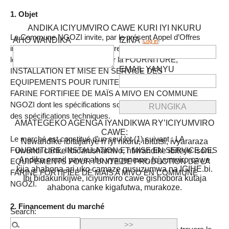
1. Objet
ANDIKA ICIYUMVIRO CAWE KURI IYI NKURU
La Commune NGOZI invite, par le présent Appel d’Offres
AHO WANDIKA
IZINA
[
Log in
]
international, les soumissionnaires intéressés à présenter
leurs offres sous pli fermé, pour la FOURNITURE,
EMAIL YANYU
INSTALLATION ET MISE EN SERVICE DES
EQUIPEMENTS POUR l’UNITE DE PRODUCTION DE LA
FARINE FORTIFIEE DE MAÏS A MIVO EN COMMUNE
NGOZI dont les spécifications sont précisées dans le cahier
des spécifications techniques.
AMATEGEKO AGENGA IYANDIKWA RY’ICIYUMVIRO
CAWE:
Le marché est constitué d’un seul lot (1) suivant : LA
Ntiwandike ibitajanye n’iyi nkuru, ibitutsi, ivyararaza
FOURNITURE, INSTALLATION ET MISE EN SERVICE DES
uwundi canke ibicanishamwo, ntiwandike ibiteye isoni.
Andika email yawe aho vyagenewe. Iciyumviro cawe
EQUIPEMENTS POUR l’UNITE DE PRODUCTION DE LA
kija ahabona ari uko camaze gusuzumwa na IGIHE.bi.
FARINE FORTIFIEE DE MAÏS A MIVO EN COMMUNE
Ibi bidakurikijwe, iciyumviro cawe gishobora kutaja
NGOZI.
ahabona canke kigafutwa, murakoze.
2. Financement du marché
Search: