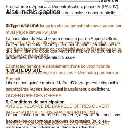
Le marché est financé par la Coopération Suisse à travers le
Programme d’Appui à la Décentralisation, phase IV (PAD IV)
Also in this section
dans le cadre des projets issus de l’analyse concurrentielle.
3. Type de marché
Urunani ASSUR ruvuga ko abitura amashirahamwe yarwo bari
musi y’igice kimwe kw’ijana
La passation du Marché sera conduite par un Appel d’Offres
Econet Leo S.A va offrir les services Financiers mobiles sous
Ouvert International (AOOI) avec publication internationale tel
une filiale indépendante en conformité avec la Régulation de la
que défini dans le Code des Marchés Publics du Burundi et les
Banque Centrale, BRB
procédures de la Coopération Suisse.
Econet leo termine le déploiement d’une solution hybride
4. VISITE DU SITE
d’alimentation en énergie à ses sites – Une autre première au
Burundi
Libre et non guidée mais le Maître d’Ouvrage reste disponible
pour faciliter l’accès à ceux qui le veulent et le sollicitent.
AVIS DE REPORT DE LA DATE DE DEPOT ET
OUVERTURE DES OFFRES
5. Conditions de participation
AVIS DE RELANCE DE L’APPEL D’OFFRES OUVERT
INTERNATIONAL N°002/F/PAD /MURUTA/ 2017
La participation au marché est ouverte, à égalité de conditions,
à toutes les personnes physiques ou morales (qu’elles
AVIS DE RELANCE DE L’APPEL D’OFFRES OUVERT
participent à titre individuel ou dans le cadre d’un