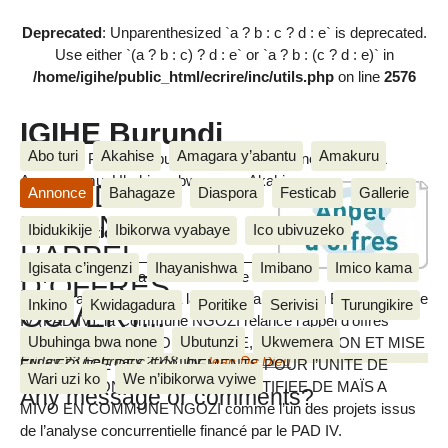
Deprecated
: Unparenthesized `a ? b : c ? d : e` is deprecated.
Use either `(a ? b : c) ? d : e` or `a ? b : (c ? d : e)` in
/home/igihe/public_html/ecrire/inc/utils.php
on line
2576
IGIHE Burundi
Abo turi
Akahise
Amagara y’abantu
Amakuru
Amakuru, Poritike, Ubutunzi, Diaspora, Inkino, Muzika &
Amasanamu, Ubuhinga bwa none, Akahise......
AVIS DE
Annonce
Bahagaze
Diaspora
Festicab
Gallerie
RELANCE DE
Ibidukikije
Ibikorwa vyabaye
Ico ubivuzeko
0. Introduction
L’APPEL
Igisata c’ingenzi
Ihayanishwa
Imibano
Imico kama
Dans le cadre de la mise en œuvre
D’OFFRES
IGIHE
du Programme d’Appui à la Décentralisation au Burundi, phase
Inkino
Kwidagadura
Poritike
Serivisi
Turungikire
OUVERT...
IV (PAD IV), la Commune NGOZI relance l‘appel d’offres
Ubuhinga bwa none
Ubutunzi
Ukwemera
international pour la FOURNITURE, INSTALLATION ET MISE
Friday 23 February 2018
,
by
Jean De Dieu
EN SERVICE DES EQUIPEMENTS POUR l’UNITE DE
Wari uzi ko
We n’ibikorwa vyiwe
PRODUCTION DE LA FARINE FORTIFIEE DE MAÏS A
Any message or comments?
MIVO EN COMMUNE NGOZI comme l’un des projets issus
de l’analyse concurrentielle financé par le PAD IV.