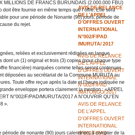
EUX MILLIONS DE FRANCS BURUNDAIS (2.000.000 FBU)
AVIS DE RELANCE
t être fournie en même temps que l’offre. Elle sera
DE L’APPEL
able pour une période de Nonante (90) jours, période de
D’OFFRES OUVERT
cause du rejet.
INTERNATIONAL
N°002/F/PAD
/MURUTA/ 2017
ignées, reliées et exclusivement rédigées en langue
AVIS DE RELANCE
 dont un (1) original et trois (3) copies (pour chaque type
DE L’APPEL
 l’offre financière) marquées comme telles seront contenues
D’OFFRES OUVERT
ront déposées au secrétariat de la Commune MURUTA au
INTERNATIONAL
ures. Toute offre reçue après la date et l’heure indiquée ne
N°002/F/PAD
 grande enveloppe portera clairement la mention : «APPEL
/MATONGO/ 2017
RT N°002/F/PAD/MURUTA/2017 A N’OUVRIR QU’EN
8 ».
AVIS DE RELANCE
DE L’APPEL
D’OFFRES OUVERT
INTERNATIONAL
e période de nonante (90) jours calendriers à compter de la
N°002/F/PAD