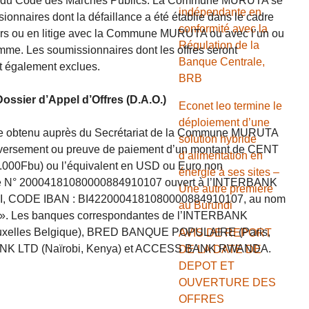
 55 du Code des Marchés Publics. La Commune MURUTA se
indépendante en
sionnaires dont la défaillance a été établie dans le cadre
conformité avec la
urs ou en litige avec la Commune MURUTA ou avec l’un ou
Régulation de la
amme. Les soumissionnaires dont les offres seront
Banque Centrale,
t également exclues.
BRB
Dossier d’Appel d’Offres (D.A.O.)
Econet leo termine le
déploiement d’une
être obtenu auprès du Secrétariat de la Commune MURUTA
solution hybride
e versement ou preuve de paiement d’un montant de CENT
d’alimentation en
0Fbu) ou l’équivalent en USD ou Euro non
énergie à ses sites –
pte N° 20004181080000884910107 ouvert à l’INTERBANK
Une autre première
, CODE IBAN : BI4220004181080000884910107, au nom
au Burundi
 Les banques correspondantes de l’INTERBANK
uxelles Belgique), BRED BANQUE POPULAIRE (Paris,
AVIS DE REPORT
K LTD (Naïrobi, Kenya) et ACCESS BANK RWANDA.
DE LA DATE DE
DEPOT ET
OUVERTURE DES
OFFRES