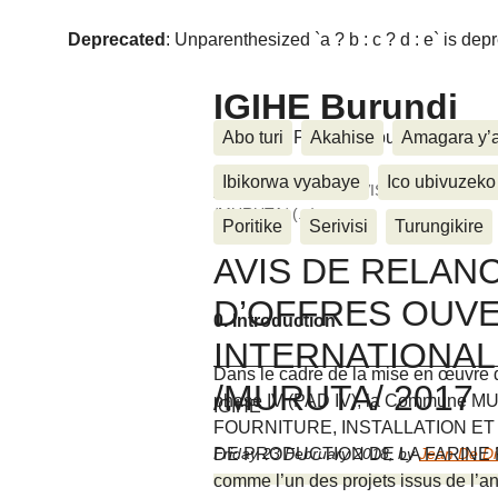
Deprecated
: Unparenthesized `a ? b : c ? d : e` is deprec
IGIHE Burundi
Amakuru, Poritike, Ubutunzi, Diasp
Abo turi
Akahise
Amagara y’
Ibikorwa vyabaye
Ico ubivuzeko
Home
>
Annonce
>
AVIS DE RELANCE 
/MURUTA/ (...)
Poritike
Serivisi
Turungikire
AVIS DE RELANC
D’OFFRES OUV
0. Introduction
INTERNATIONAL 
Dans le cadre de la mise en œuvre 
/MURUTA/ 2017
phase IV (PAD IV), la Commune MURU
IGIHE
FOURNITURE, INSTALLATION ET
DE PRODUCTION DE LA FARINE
Friday 23 February 2018
,
by
Jean De D
comme l’un des projets issus de l’an