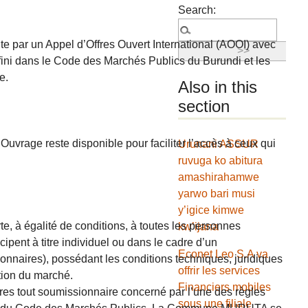
Search:
e par un Appel d’Offres Ouvert International (AOOI) avec
éfini dans le Code des Marchés Publics du Burundi et les
e.
Also in this
section
Ouvrage reste disponible pour faciliter l’accès à ceux qui
Urunani ASSUR
ruvuga ko abitura
amashirahamwe
yarwo bari musi
y’igice kimwe
te, à égalité de conditions, à toutes les personnes
kw’ijana
ipent à titre individuel ou dans le cadre d’un
Econet Leo S.A va
nnaires), possédant les conditions techniques, juridiques
offrir les services
tion du marché.
Financiers mobiles
ffres tout soumissionnaire concerné par l’une des règles
sous une filiale