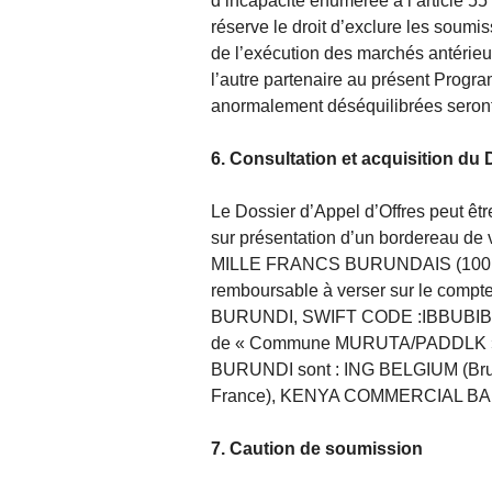
d’incapacité énumérée à l’article
réserve le droit d’exclure les soumis
de l’exécution des marchés antérie
l’autre partenaire au présent Progr
anormalement déséquilibrées seron
6. Consultation et acquisition du 
Le Dossier d’Appel d’Offres peut 
sur présentation d’un bordereau d
MILLE FRANCS BURUNDAIS (100.00
remboursable à verser sur le com
BURUNDI, SWIFT CODE :IBBUBIBI
de « Commune MURUTA/PADDLK ».
BURUNDI sont : ING BELGIUM (Br
France), KENYA COMMERCIAL BAN
7. Caution de soumission