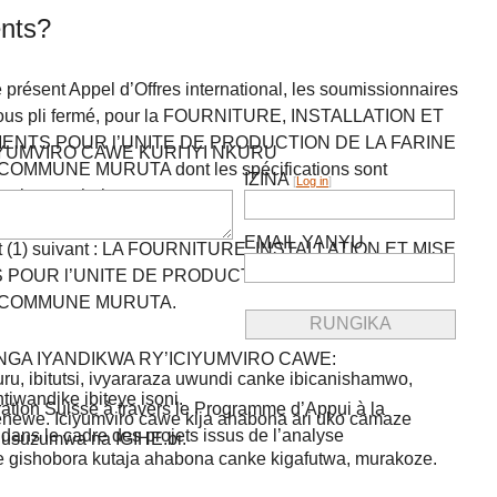
nts?
résent Appel d’Offres international, les soumissionnaires
es sous pli fermé, pour la FOURNITURE, INSTALLATION ET
ENTS POUR l’UNITE DE PRODUCTION DE LA FARINE
IYUMVIRO CAWE KURI IYI NKURU
MMUNE MURUTA dont les spécifications sont
IZINA
[
Log in
]
cations techniques.
EMAIL YANYU
 lot (1) suivant : LA FOURNITURE, INSTALLATION ET MISE
POUR l’UNITE DE PRODUCTION DE LA FARINE
N COMMUNE MURUTA.
GA IYANDIKWA RY’ICIYUMVIRO CAWE:
uru, ibitutsi, ivyararaza uwundi canke ibicanishamwo,
ntiwandike ibiteye isoni.
ation Suisse à travers le Programme d’Appui à la
newe. Iciyumviro cawe kija ahabona ari uko camaze
dans le cadre des projets issus de l’analyse
usuzumwa na IGIHE.bi.
we gishobora kutaja ahabona canke kigafutwa, murakoze.