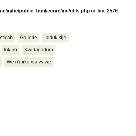
me/igihe/public_html/ecrire/inc/utils.php
on line
2576
....
sticab
Gallerie
Ibidukikije
Inkino
Kwidagadura
We n’ibikorwa vyiwe