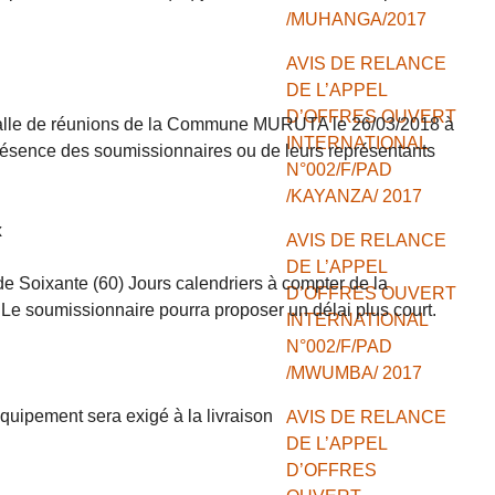
/MUHANGA/2017
AVIS DE RELANCE
DE L’APPEL
D’OFFRES OUVERT
 salle de réunions de la Commune MURUTA le 26/03/2018 à
INTERNATIONAL
résence des soumissionnaires ou de leurs représentants
N°002/F/PAD
/KAYANZA/ 2017
x
AVIS DE RELANCE
DE L’APPEL
de Soixante (60) Jours calendriers à compter de la
D’OFFRES OUVERT
 Le soumissionnaire pourra proposer un délai plus court.
INTERNATIONAL
N°002/F/PAD
/MWUMBA/ 2017
équipement sera exigé à la livraison
AVIS DE RELANCE
DE L’APPEL
D’OFFRES