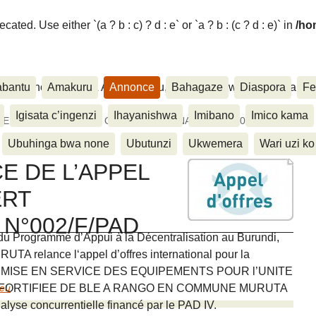
ated. Use either `(a ? b : c) ? d : e` or `a ? b : (c ? d : e)` in
/ho
ora, Inkino, Muzika & Amasanamu, Ubuhinga bwa none, Akahise..
abantu
Amakuru
Annonce
Bahagaze
Diaspora
Fe
Igisata c’ingenzi
Ihayanishwa
Imibano
Imico kama
DE L’APPEL D’OFFRES OUVERT INTERNATIONAL N°002/F/PAD
Ubuhinga bwa none
Ubutunzi
Ukwemera
Wari uzi ko
E DE L’APPEL
ERT
N°002/F/PAD
du Programme d’Appui à la Décentralisation au Burundi,
TA relance l‘appel d’offres international pour la
 MISE EN SERVICE DES EQUIPEMENTS POUR l’UNITE
 FORTIFIEE DE BLE A RANGO EN COMMUNE MURUTA
ieu
alyse concurrentielle financé par le PAD IV.