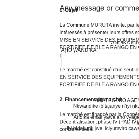
Any message or comme
1. Objet
La Commune MURUTA invite, par le p
intéressés à présenter leurs offr
MISE EN SERVICE DES EQUIPEM
ANDIKA IC
FORTIFIEE DE BLE A RANGO EN CO
AHO WANDIKA
précisées dans le cahier des spécifi
Le marché est constitué d’un seul
EN SERVICE DES EQUIPEMENTS 
FORTIFIEE DE BLE A RANGO E
2. Financement du marché
AMATEGEKO AGEN
Ntiwandike ibitajanye n’iyi nk
Le marché est financé par la Coopér
Andika email yawe aho vyage
Décentralisation, phase IV (PAD IV) 
g
Ibi bidakurikijwe, iciyumviro ca
concurrentielle.