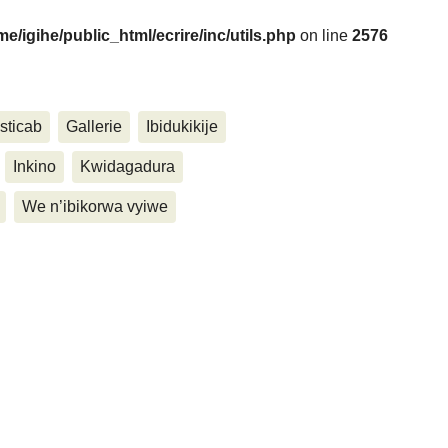
me/igihe/public_html/ecrire/inc/utils.php
on line
2576
....
sticab
Gallerie
Ibidukikije
Inkino
Kwidagadura
We n’ibikorwa vyiwe