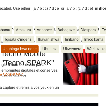
ated. Use either `(a ? b : c) ? d : e` or `a ? b : (c ? d : e)` in
/ho
ora, Inkino, Muzika & Amasanamu, Ubuhinga bwa none, Akahise..
abantu
Amakuru
Annonce
Bahagaze
Diaspora
Fe
Igisata c’ingenzi
Ihayanishwa
Imibano
Imico kama
eau chez Tecno Mobile avec le téléphone "Tecno SPARK"
Ubuhinga bwa none
Ubutunzi
Ukwemera
Wari uzi ko
 Tecno Mobile
e "Tecno SPARK"
gle d’auto-adhésion parfait,
’empreintes digitales et conservez
de NDUWIMANA
les sans effort.
ra capturé et remis à vos yeux en un