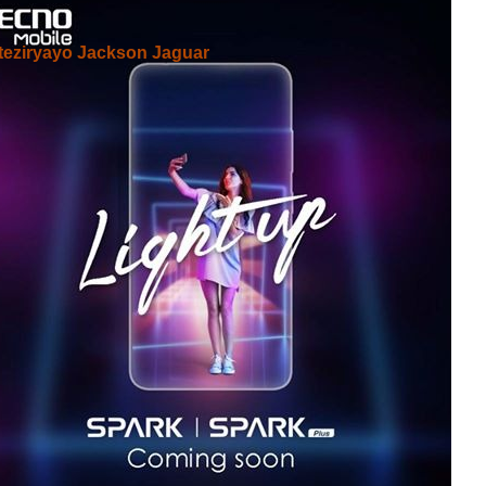
teziryayo Jackson Jaguar
marundi Angana Gute?
taire ?
IYUMVIRO CAWE KURI IYI NKURU
IZINA
[
Se connecter
]
EMAIL YANYU