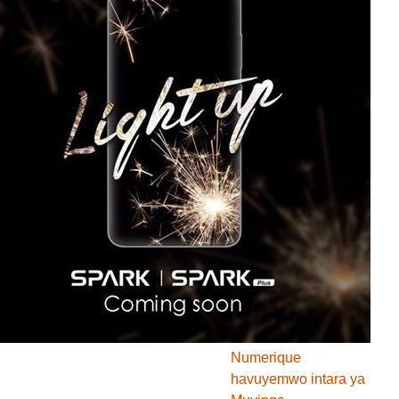
SPARK"
ARCT yatanguje
amatohoza ku
busuma bwakorewe
abakoresha Terefone
ngendanwa mu
Burundi
Itara rigenewe Afrika
kandi rizimbutse
ryashitse kw’isoko
BANKUMUKUNZI:
Intara zose
zirakoresha
ubuhingwa bwa
Numerique
havuyemwo intara ya