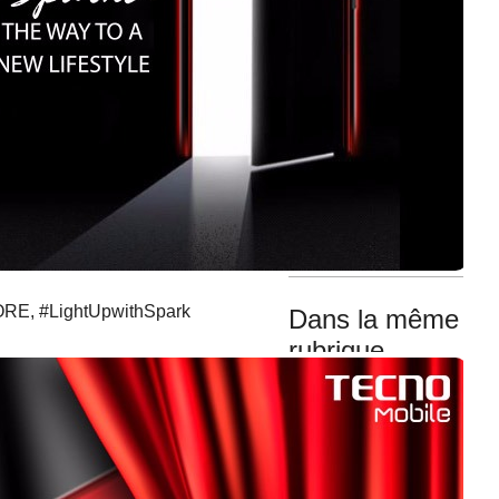
Leo
Lumitel
Smart
terefone
Rechercher :
, #LightUpwithSpark
Dans la même
rubrique
PAYWAY Burundi
yatanguje ubuhinga
bwo kugura
umuyagankuba biciye