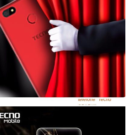
muri EcoCash
Ikigo NASA kigiye
kurungika kajugujugu
k’umubumbe Mars
Urubuga Twitter
rugiye kwongereza
amajambo
abarukoresha
bandika
Bishasha muri Tecno
mobile hamwe na
telefone "Tecno
SPARK"
Du nouveau chez
Tecno Mobile avec
le téléphone "Tecno