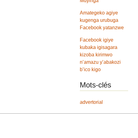
Muyinga
Amategeko agiye
kugenga urubuga
Facebook yatanzwe
Facebook igiye
kubaka igisagara
kizoba kirimwo
n’amazu y’abakozi
b’ico kigo
Mots-clés
advertorial
t
|
RSS 2.0