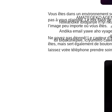
Vous êtes dans un environnement s
AMATEGEKO AGEN
pas à vous plaindre. Le mix flash de
Ntiwandike ibitajanye n’iyi nk
l’image peu importe où vous êtes.
Andika email yawe aho vyage
g
Ne soyez pas étonné! Le capteur d’
Ibi bidakurikijwe, iciyumviro ca
êtes, mais sert également de bouton-p
laissez votre téléphone prendre soin