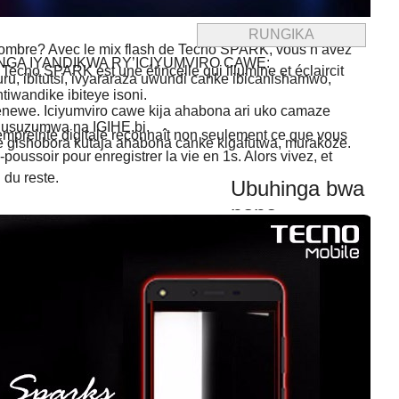
ombre? Avec le mix flash de Tecno SPARK, vous n’avez
GA IYANDIKWA RY’ICIYUMVIRO CAWE:
 Tecno SPARK est une étincelle qui illumine et éclaircit
uru, ibitutsi, ivyararaza uwundi canke ibicanishamwo,
ntiwandike ibiteye isoni.
newe. Iciyumviro cawe kija ahabona ari uko camaze
usuzumwa na IGIHE.bi.
empreinte digitale reconnaît non seulement ce que vous
we gishobora kutaja ahabona canke kigafutwa, murakoze.
oussoir pour enregistrer la vie en 1s. Alors vivez, et
 du reste.
Ubuhinga bwa
none
Blue Incorporation
ECONET Leo
Internet
Inyabwonko