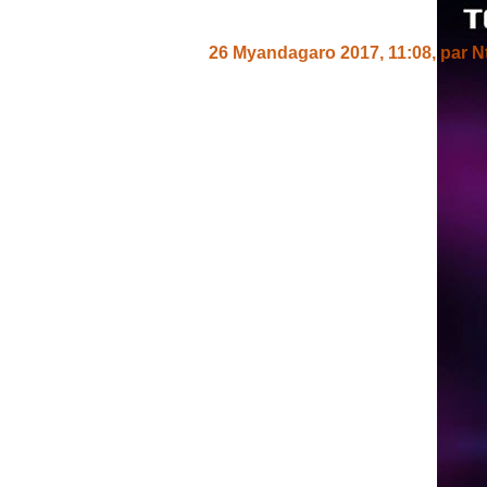
26 Myandagaro 2017, 11:08
,
par
N
iyo Telephone Izogura Amahera Ya
Un message, un commen
ANDIKA IC
AHO WANDIKA