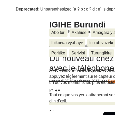
Deprecated
: Unparenthesized `a ? b : c ? d : e` is deprec
IGIHE Burundi
Amakuru, Poritike, Ubutunzi, Diasp
Abo turi
Akahise
Amagara y’
Ibikorwa vyabaye
Ico ubivuzeko
Accueil
>
Ubuhinga bwa none
>
Du nouv
Poritike
Serivisi
Turungikire
Du nouveau chez
avec le téléphon
Avec Tecno SPARK, trouvez votre an
appuyez légèrement sur le capteur d
vendredi 25 Myandagaro 2017
,
par
Egi
un de vos moments les plus inoubliab
IGIHE
Tout ce que vos yeux attraperont se
clin d’œil.
Messages